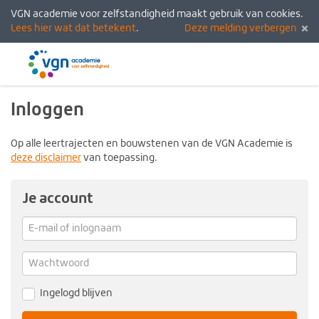
VGN academie voor zelfstandigheid maakt gebruik van cookies.
Lees hier wat dat betekent
.
Deze melding verbergen
Menu
Inlogg
Inloggen
Op alle leertrajecten en bouwstenen van de VGN Academie is
deze disclaimer
van toepassing.
Je account
E-
mail
Verg
me
of
Wachtwoord
inlognaam
Ingelogd blijven