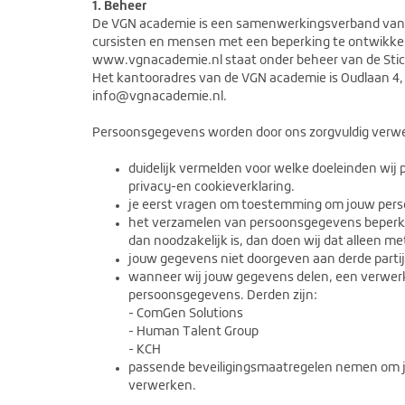
1. Beheer
De VGN academie is een samenwerkingsverband van ge
cursisten en mensen met een beperking te ontwikkel
www.vgnacademie.nl staat onder beheer van de Sti
Het kantooradres van de VGN academie is Oudlaan 4, 
info@vgnacademie.nl.
Persoonsgegevens worden door ons zorgvuldig verwerkt
duidelijk vermelden voor welke doeleinden wi
privacy-en cookieverklaring.
je eerst vragen om toestemming om jouw perso
het verzamelen van persoonsgegevens beperken
dan noodzakelijk is, dan doen wij dat alleen m
jouw gegevens niet doorgeven aan derde partije
wanneer wij jouw gegevens delen, een verwerk
persoonsgegevens. Derden zijn:
- ComGen Solutions
- Human Talent Group
- KCH
passende beveiligingsmaatregelen nemen om j
verwerken.