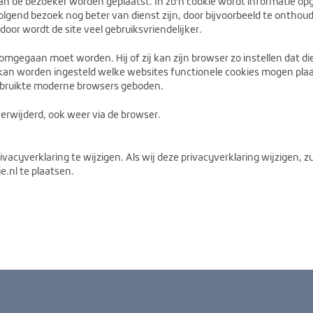
an de bezoeker worden geplaatst. In zo'n cookie wordt informatie op
gend bezoek nog beter van dienst zijn, door bijvoorbeeld te onthoude
door wordt de site veel gebruiksvriendelijker.
mgegaan moet worden. Hij of zij kan zijn browser zo instellen dat die
al kan worden ingesteld welke websites functionele cookies mogen plaa
ebruikte moderne browsers geboden.
erwijderd, ook weer via de browser.
acyverklaring te wijzigen. Als wij deze privacyverklaring wijzigen, 
e.nl te plaatsen.