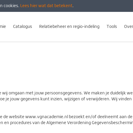
n cookies.
Lees hier wat dat betekent
.
mie
Catalogus
Relatiebeheer en regio-indeling
Tools
Over
t hoe wij omgaan met jouw persoonsgegevens. We maken je duidelijk 
oe je jouw gegevens kunt inzien, wijzigen of verwijderen. Wij vinden 
n die de website www.vgnacademie.nl bezoekt en/of deelneemt aan d
n en procedures van de Algemene Verordening Gegevensbeschermin