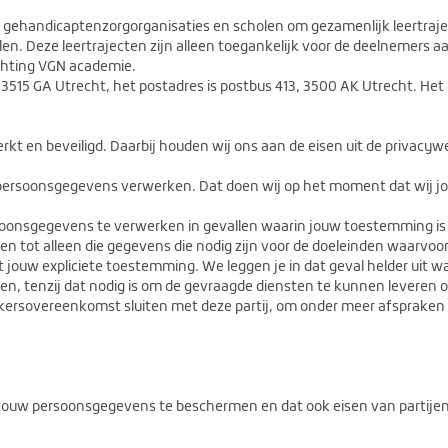
handicaptenzorgorganisaties en scholen om gezamenlijk leertrajec
en. Deze leertrajecten zijn alleen toegankelijk voor de deelnemers
chting VGN academie.
3515 GA Utrecht, het postadres is postbus 413, 3500 AK Utrecht. Het
 en beveiligd. Daarbij houden wij ons aan de eisen uit de privacywe
j persoonsgegevens verwerken. Dat doen wij op het moment dat wij j
onsgegevens te verwerken in gevallen waarin jouw toestemming is 
 tot alleen die gegevens die nodig zijn voor de doeleinden waarvoo
et jouw expliciete toestemming. We leggen je in dat geval helder ui
n, tenzij dat nodig is om de gevraagde diensten te kunnen leveren of 
ersovereenkomst sluiten met deze partij, om onder meer afspraken t
ouw persoonsgegevens te beschermen en dat ook eisen van partijen